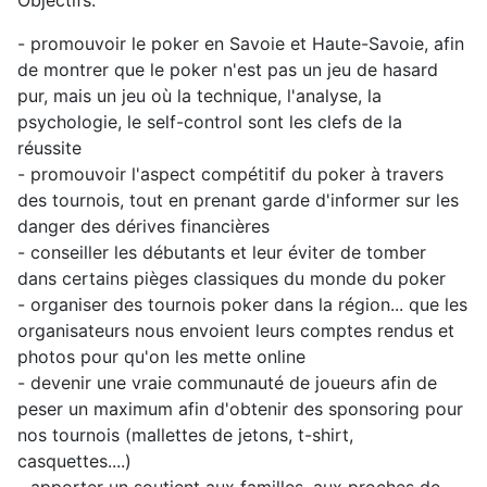
Objectifs:
- promouvoir le poker en Savoie et Haute-Savoie, afin
de montrer que le poker n'est pas un jeu de hasard
pur, mais un jeu où la technique, l'analyse, la
psychologie, le self-control sont les clefs de la
réussite
- promouvoir l'aspect compétitif du poker à travers
des tournois, tout en prenant garde d'informer sur les
danger des dérives financières
- conseiller les débutants et leur éviter de tomber
dans certains pièges classiques du monde du poker
- organiser des tournois poker dans la région... que les
organisateurs nous envoient leurs comptes rendus et
photos pour qu'on les mette online
- devenir une vraie communauté de joueurs afin de
peser un maximum afin d'obtenir des sponsoring pour
nos tournois (mallettes de jetons, t-shirt,
casquettes....)